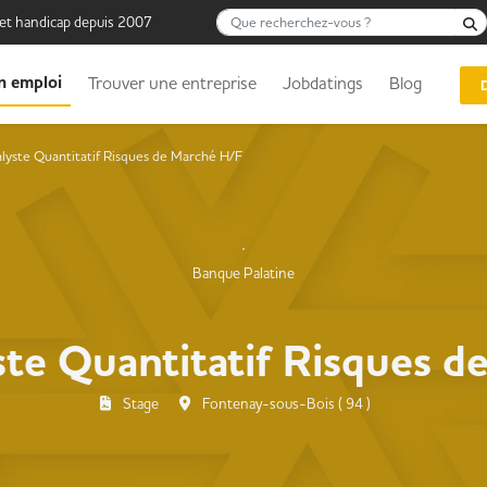
Que recherchez-vous ?
 et handicap depuis 2007
n emploi
Trouver une entreprise
Jobdatings
Blog
lyste Quantitatif Risques de Marché H/F
Banque Palatine
ste Quantitatif Risques d
Stage
Fontenay-sous-Bois ( 94 )