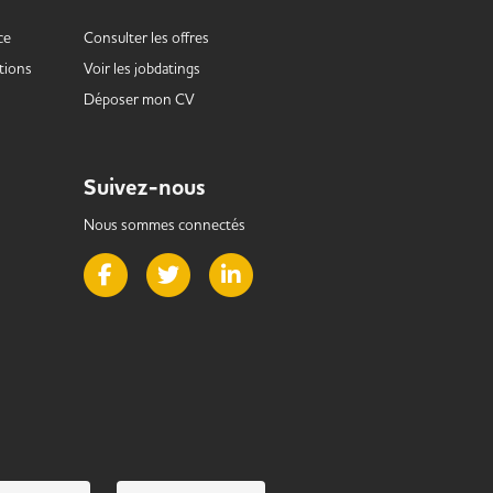
ce
Consulter les offres
tions
Voir les
jobdatings
Déposer mon CV
Suivez-nous
Nous sommes connectés
Page Facebook de Handi Alternance
Page Twitter de Handi Alternance
Page LinkedIn de Handi Alternance