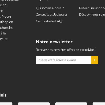
e et
Qui sommes-nous ?
Publier une annon
de
Concepts et
Jobboards
Découvrir nos solu
. Notre
Centre d'aide (FAQ)
ndicap en
echerche
à la
les et
Notre
newsletter
Recevez nos dernières offres en exclusivité !
Insérez votre adresse e-mail
iels