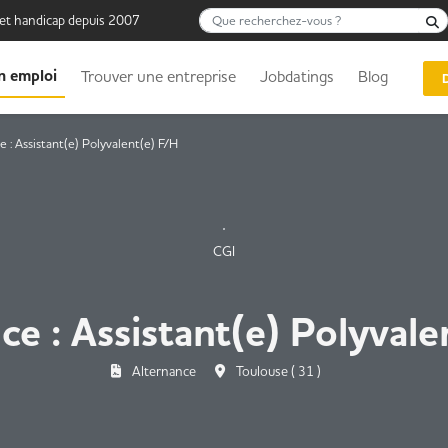
Que recherchez-vous ?
 et handicap depuis 2007
n emploi
Trouver une entreprise
Jobdatings
Blog
 : Assistant(e) Polyvalent(e) F/H
CGI
ce : Assistant(e) Polyvale
Alternance
Toulouse ( 31 )