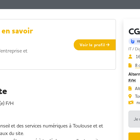
CG
 en savoir
Voir le profil
IT / Di
'entreprise et
16
8 
Altern
F/H
te
Al
Tou
(e) F/H
n
Je 
onseil et des services numériques à Toulouse et et
aux du site.