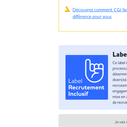
Découvrez comment CGI fait
différence pour vous
Labe
Ce label
processus
détermin
diversité
recrutem
engagemen
mise en 
de recru
Je vais 