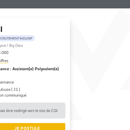
I
gital /
Big Data
collaborateurs
 000
offres
ance : Assistant(e) Polyvalent(e)
ternance
louse ( 31 )
on communiqué
vais être redirigé vers le site de CGI
JE POSTULE