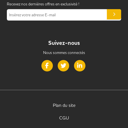
Recevez nos dernières offres en exclusivité !
Insérez votre adresse E-mail
Suivez-nous
Nous sommes connectés
Page Facebook de Handi Alternance
Page Twitter de Handi Alternance
Page LinkedIn de Handi 
Plan du site
CGU