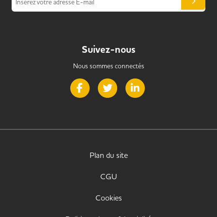
Insérez votre adresse E-mail
Suivez-nous
Nous sommes connectés
Page Facebook de Handi Alternance
Page Twitter de Handi Alternance
Page LinkedIn de Handi 
Plan du site
CGU
Cookies