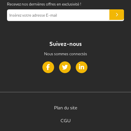
Recevez nos dernières offres en exclusivité !
Insérez votre adresse E-mail
Suivez-nous
Nous sommes connectés
Page Facebook de Handi Alternance
Page Twitter de Handi Alternance
Page LinkedIn de Handi 
Plan du site
CGU