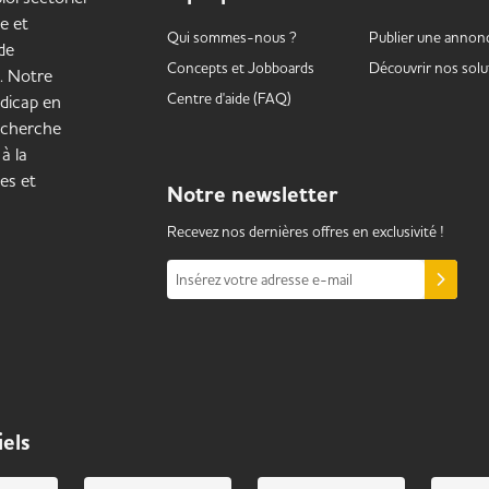
e et
Qui sommes-nous ?
Publier une annon
de
Concepts et
Jobboards
Découvrir nos solu
. Notre
Centre d'aide (FAQ)
ndicap en
echerche
à la
les et
Notre
newsletter
Recevez nos dernières offres en exclusivité !
Insérez votre adresse e-mail
iels