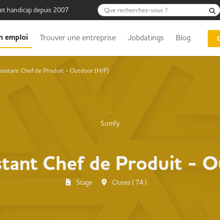
Que recherchez-vous ?
 et handicap depuis 2007
n emploi
Trouver une entreprise
Jobdatings
Blog
ssistant Chef de Produit - Outdoor (H/F)
Somfy
stant Chef de Produit - 
Stage
Cluses ( 74 )