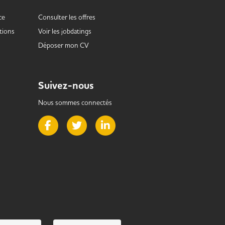
ce
Consulter les offres
tions
Voir les
jobdatings
Déposer mon CV
Suivez-nous
Nous sommes connectés
Page Facebook de Handi Alternance
Page Twitter de Handi Alternance
Page LinkedIn de Handi Alternance