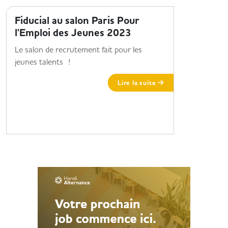
Fiducial au salon Paris Pour
Les bon
l'Emploi des Jeunes 2023
l’œil d
Le salon de recrutement fait pour les
8 seconde
jeunes talents !
dispose vo
recruteur.
Lire la suite