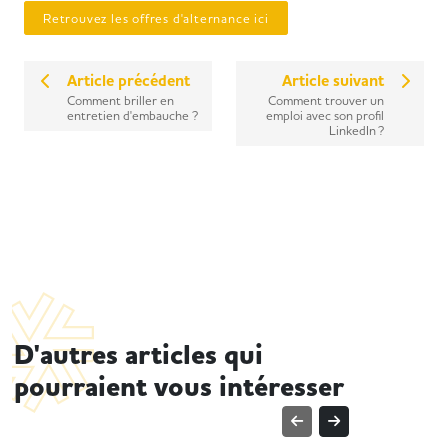
Retrouvez les offres d'alternance ici
Article précédent
Article suivant
Comment briller en
Comment trouver un
entretien d'embauche ?
emploi avec son profil
LinkedIn ?
D'autres articles qui
pourraient vous intéresser
TROUVER UN EMPLOI
TROUVER 