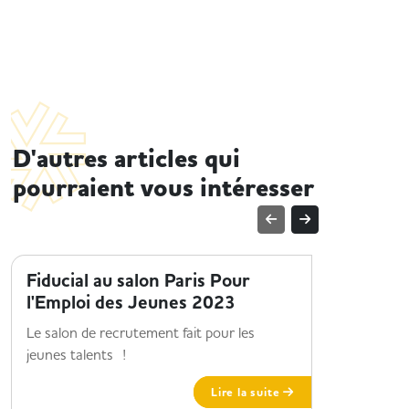
D'autres articles qui
pourraient vous intéresser
ENTREPRISE ET HANDICAP
TENDANCE
Fiducial au salon Paris Pour
Des cer
l'Emploi des Jeunes 2023
votre 
Le salon de recrutement fait pour les
Vous maitr
jeunes talents !
êtes irré
Autant de
Lire la suite